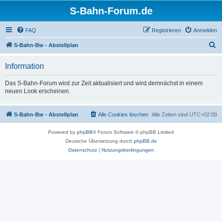
S-Bahn-Forum.de
FAQ
Registrieren
Anmelden
S
S-Bahn-Bw - Abstellplan
u
Information
c
h
Das S-Bahn-Forum wird zur Zeit aktualisiert und wird demnächst in einem
neuen Look erscheinen.
e
S-Bahn-Bw - Abstellplan
Alle Cookies löschen
Alle Zeiten sind
UTC+02:00
Powered by
phpBB
® Forum Software © phpBB Limited
Deutsche Übersetzung durch
phpBB.de
Datenschutz
|
Nutzungsbedingungen