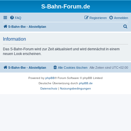
S-Bahn-Forum.de
FAQ
Registrieren
Anmelden
S
S-Bahn-Bw - Abstellplan
u
Information
c
h
Das S-Bahn-Forum wird zur Zeit aktualisiert und wird demnächst in einem
neuen Look erscheinen.
e
S-Bahn-Bw - Abstellplan
Alle Cookies löschen
Alle Zeiten sind
UTC+02:00
Powered by
phpBB
® Forum Software © phpBB Limited
Deutsche Übersetzung durch
phpBB.de
Datenschutz
|
Nutzungsbedingungen