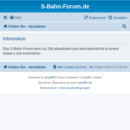
S-Bahn-Forum.de
FAQ
Registrieren
Anmelden
S
S-Bahn-Bw - Abstellplan
u
Information
c
h
Das S-Bahn-Forum wird zur Zeit aktualisiert und wird demnächst in einem
neuen Look erscheinen.
e
S-Bahn-Bw - Abstellplan
Alle Cookies löschen
Alle Zeiten sind
UTC+02:00
Powered by
phpBB
® Forum Software © phpBB Limited
Deutsche Übersetzung durch
phpBB.de
Datenschutz
|
Nutzungsbedingungen