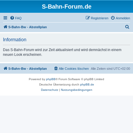
S-Bahn-Forum.de
FAQ
Registrieren
Anmelden
S
S-Bahn-Bw - Abstellplan
u
Information
c
h
Das S-Bahn-Forum wird zur Zeit aktualisiert und wird demnächst in einem
neuen Look erscheinen.
e
S-Bahn-Bw - Abstellplan
Alle Cookies löschen
Alle Zeiten sind
UTC+02:00
Powered by
phpBB
® Forum Software © phpBB Limited
Deutsche Übersetzung durch
phpBB.de
Datenschutz
|
Nutzungsbedingungen