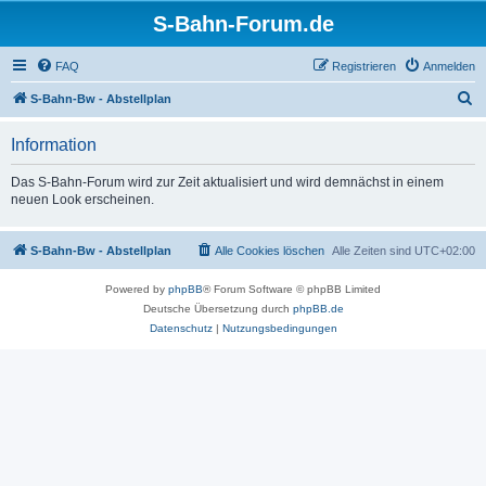
S-Bahn-Forum.de
FAQ
Registrieren
Anmelden
S
S-Bahn-Bw - Abstellplan
u
Information
c
h
Das S-Bahn-Forum wird zur Zeit aktualisiert und wird demnächst in einem
neuen Look erscheinen.
e
S-Bahn-Bw - Abstellplan
Alle Cookies löschen
Alle Zeiten sind
UTC+02:00
Powered by
phpBB
® Forum Software © phpBB Limited
Deutsche Übersetzung durch
phpBB.de
Datenschutz
|
Nutzungsbedingungen