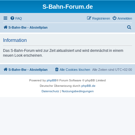
S-Bahn-Forum.de
FAQ
Registrieren
Anmelden
S
S-Bahn-Bw - Abstellplan
u
Information
c
h
Das S-Bahn-Forum wird zur Zeit aktualisiert und wird demnächst in einem
neuen Look erscheinen.
e
S-Bahn-Bw - Abstellplan
Alle Cookies löschen
Alle Zeiten sind
UTC+02:00
Powered by
phpBB
® Forum Software © phpBB Limited
Deutsche Übersetzung durch
phpBB.de
Datenschutz
|
Nutzungsbedingungen