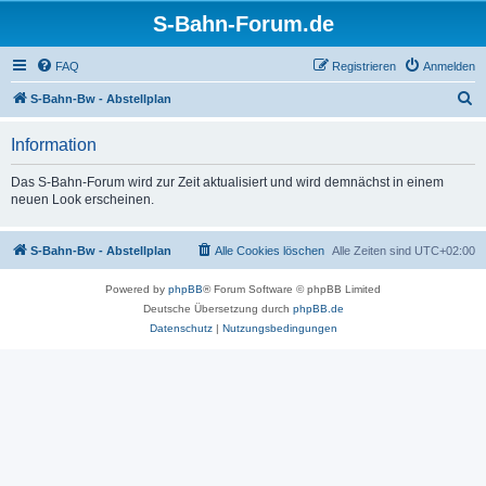
S-Bahn-Forum.de
FAQ
Registrieren
Anmelden
S
S-Bahn-Bw - Abstellplan
u
Information
c
h
Das S-Bahn-Forum wird zur Zeit aktualisiert und wird demnächst in einem
neuen Look erscheinen.
e
S-Bahn-Bw - Abstellplan
Alle Cookies löschen
Alle Zeiten sind
UTC+02:00
Powered by
phpBB
® Forum Software © phpBB Limited
Deutsche Übersetzung durch
phpBB.de
Datenschutz
|
Nutzungsbedingungen