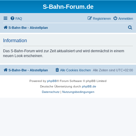
S-Bahn-Forum.de
FAQ
Registrieren
Anmelden
S
S-Bahn-Bw - Abstellplan
u
Information
c
h
Das S-Bahn-Forum wird zur Zeit aktualisiert und wird demnächst in einem
neuen Look erscheinen.
e
S-Bahn-Bw - Abstellplan
Alle Cookies löschen
Alle Zeiten sind
UTC+02:00
Powered by
phpBB
® Forum Software © phpBB Limited
Deutsche Übersetzung durch
phpBB.de
Datenschutz
|
Nutzungsbedingungen