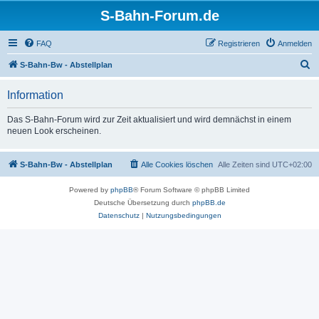
S-Bahn-Forum.de
FAQ
Registrieren
Anmelden
S
S-Bahn-Bw - Abstellplan
u
Information
c
h
Das S-Bahn-Forum wird zur Zeit aktualisiert und wird demnächst in einem
neuen Look erscheinen.
e
S-Bahn-Bw - Abstellplan
Alle Cookies löschen
Alle Zeiten sind
UTC+02:00
Powered by
phpBB
® Forum Software © phpBB Limited
Deutsche Übersetzung durch
phpBB.de
Datenschutz
|
Nutzungsbedingungen