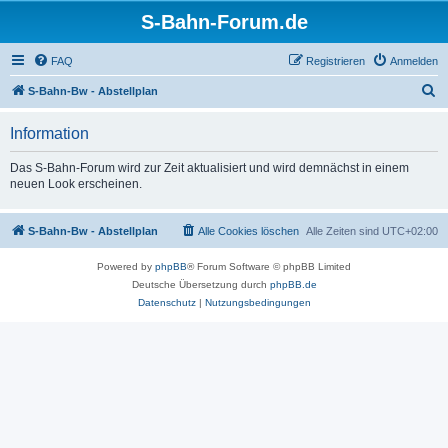
S-Bahn-Forum.de
FAQ
Registrieren
Anmelden
S
S-Bahn-Bw - Abstellplan
u
Information
c
h
Das S-Bahn-Forum wird zur Zeit aktualisiert und wird demnächst in einem
neuen Look erscheinen.
e
S-Bahn-Bw - Abstellplan
Alle Cookies löschen
Alle Zeiten sind
UTC+02:00
Powered by
phpBB
® Forum Software © phpBB Limited
Deutsche Übersetzung durch
phpBB.de
Datenschutz
|
Nutzungsbedingungen