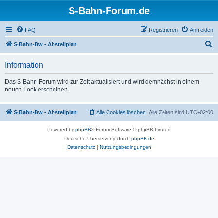
S-Bahn-Forum.de
FAQ
Registrieren
Anmelden
S
S-Bahn-Bw - Abstellplan
u
Information
c
h
Das S-Bahn-Forum wird zur Zeit aktualisiert und wird demnächst in einem
neuen Look erscheinen.
e
S-Bahn-Bw - Abstellplan
Alle Cookies löschen
Alle Zeiten sind
UTC+02:00
Powered by
phpBB
® Forum Software © phpBB Limited
Deutsche Übersetzung durch
phpBB.de
Datenschutz
|
Nutzungsbedingungen