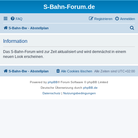
S-Bahn-Forum.de
FAQ
Registrieren
Anmelden
S
S-Bahn-Bw - Abstellplan
u
Information
c
h
Das S-Bahn-Forum wird zur Zeit aktualisiert und wird demnächst in einem
neuen Look erscheinen.
e
S-Bahn-Bw - Abstellplan
Alle Cookies löschen
Alle Zeiten sind
UTC+02:00
Powered by
phpBB
® Forum Software © phpBB Limited
Deutsche Übersetzung durch
phpBB.de
Datenschutz
|
Nutzungsbedingungen