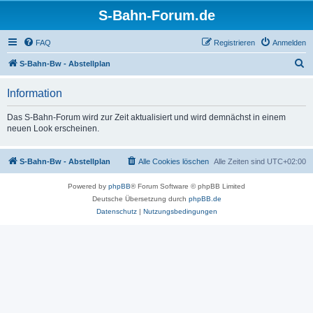
S-Bahn-Forum.de
FAQ
Registrieren
Anmelden
S
S-Bahn-Bw - Abstellplan
u
Information
c
h
Das S-Bahn-Forum wird zur Zeit aktualisiert und wird demnächst in einem
neuen Look erscheinen.
e
S-Bahn-Bw - Abstellplan
Alle Cookies löschen
Alle Zeiten sind
UTC+02:00
Powered by
phpBB
® Forum Software © phpBB Limited
Deutsche Übersetzung durch
phpBB.de
Datenschutz
|
Nutzungsbedingungen