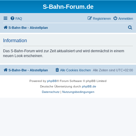
S-Bahn-Forum.de
FAQ
Registrieren
Anmelden
S
S-Bahn-Bw - Abstellplan
u
Information
c
h
Das S-Bahn-Forum wird zur Zeit aktualisiert und wird demnächst in einem
neuen Look erscheinen.
e
S-Bahn-Bw - Abstellplan
Alle Cookies löschen
Alle Zeiten sind
UTC+02:00
Powered by
phpBB
® Forum Software © phpBB Limited
Deutsche Übersetzung durch
phpBB.de
Datenschutz
|
Nutzungsbedingungen