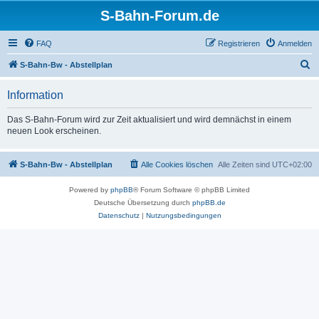
S-Bahn-Forum.de
FAQ
Registrieren
Anmelden
S
S-Bahn-Bw - Abstellplan
u
Information
c
h
Das S-Bahn-Forum wird zur Zeit aktualisiert und wird demnächst in einem
neuen Look erscheinen.
e
S-Bahn-Bw - Abstellplan
Alle Cookies löschen
Alle Zeiten sind
UTC+02:00
Powered by
phpBB
® Forum Software © phpBB Limited
Deutsche Übersetzung durch
phpBB.de
Datenschutz
|
Nutzungsbedingungen