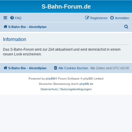
S-Bahn-Forum.de
FAQ
Registrieren
Anmelden
S
S-Bahn-Bw - Abstellplan
u
Information
c
h
Das S-Bahn-Forum wird zur Zeit aktualisiert und wird demnächst in einem
neuen Look erscheinen.
e
S-Bahn-Bw - Abstellplan
Alle Cookies löschen
Alle Zeiten sind
UTC+02:00
Powered by
phpBB
® Forum Software © phpBB Limited
Deutsche Übersetzung durch
phpBB.de
Datenschutz
|
Nutzungsbedingungen