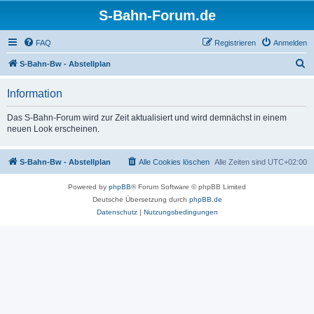
S-Bahn-Forum.de
FAQ
Registrieren
Anmelden
S
S-Bahn-Bw - Abstellplan
u
Information
c
h
Das S-Bahn-Forum wird zur Zeit aktualisiert und wird demnächst in einem
neuen Look erscheinen.
e
S-Bahn-Bw - Abstellplan
Alle Cookies löschen
Alle Zeiten sind
UTC+02:00
Powered by
phpBB
® Forum Software © phpBB Limited
Deutsche Übersetzung durch
phpBB.de
Datenschutz
|
Nutzungsbedingungen