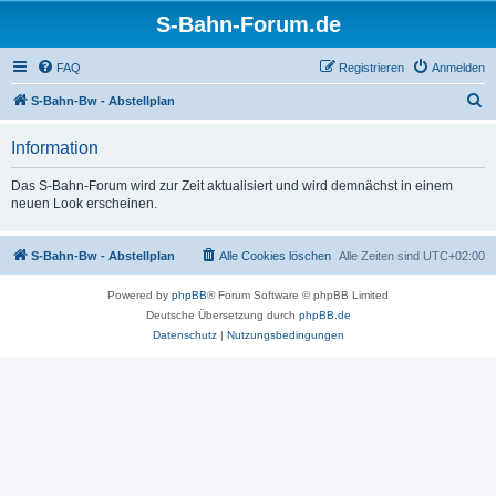
S-Bahn-Forum.de
FAQ
Registrieren
Anmelden
S
S-Bahn-Bw - Abstellplan
u
Information
c
h
Das S-Bahn-Forum wird zur Zeit aktualisiert und wird demnächst in einem
neuen Look erscheinen.
e
S-Bahn-Bw - Abstellplan
Alle Cookies löschen
Alle Zeiten sind
UTC+02:00
Powered by
phpBB
® Forum Software © phpBB Limited
Deutsche Übersetzung durch
phpBB.de
Datenschutz
|
Nutzungsbedingungen