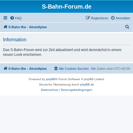
S-Bahn-Forum.de
FAQ
Registrieren
Anmelden
S
S-Bahn-Bw - Abstellplan
u
Information
c
h
Das S-Bahn-Forum wird zur Zeit aktualisiert und wird demnächst in einem
neuen Look erscheinen.
e
S-Bahn-Bw - Abstellplan
Alle Cookies löschen
Alle Zeiten sind
UTC+02:00
Powered by
phpBB
® Forum Software © phpBB Limited
Deutsche Übersetzung durch
phpBB.de
Datenschutz
|
Nutzungsbedingungen