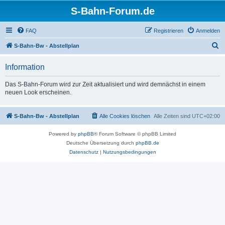
S-Bahn-Forum.de
FAQ
Registrieren
Anmelden
S
S-Bahn-Bw - Abstellplan
u
Information
c
h
Das S-Bahn-Forum wird zur Zeit aktualisiert und wird demnächst in einem
neuen Look erscheinen.
e
S-Bahn-Bw - Abstellplan
Alle Cookies löschen
Alle Zeiten sind
UTC+02:00
Powered by
phpBB
® Forum Software © phpBB Limited
Deutsche Übersetzung durch
phpBB.de
Datenschutz
|
Nutzungsbedingungen