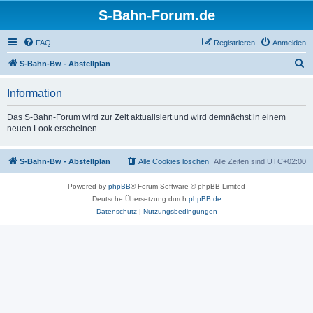
S-Bahn-Forum.de
FAQ
Registrieren
Anmelden
S
S-Bahn-Bw - Abstellplan
u
Information
c
h
Das S-Bahn-Forum wird zur Zeit aktualisiert und wird demnächst in einem
neuen Look erscheinen.
e
S-Bahn-Bw - Abstellplan
Alle Cookies löschen
Alle Zeiten sind
UTC+02:00
Powered by
phpBB
® Forum Software © phpBB Limited
Deutsche Übersetzung durch
phpBB.de
Datenschutz
|
Nutzungsbedingungen