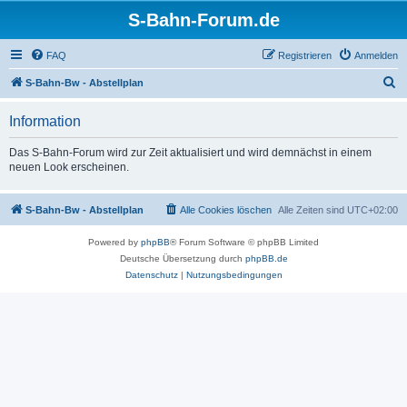
S-Bahn-Forum.de
FAQ
Registrieren
Anmelden
S
S-Bahn-Bw - Abstellplan
u
Information
c
h
Das S-Bahn-Forum wird zur Zeit aktualisiert und wird demnächst in einem
neuen Look erscheinen.
e
S-Bahn-Bw - Abstellplan
Alle Cookies löschen
Alle Zeiten sind
UTC+02:00
Powered by
phpBB
® Forum Software © phpBB Limited
Deutsche Übersetzung durch
phpBB.de
Datenschutz
|
Nutzungsbedingungen