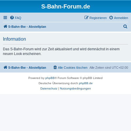
S-Bahn-Forum.de
FAQ
Registrieren
Anmelden
S
S-Bahn-Bw - Abstellplan
u
Information
c
h
Das S-Bahn-Forum wird zur Zeit aktualisiert und wird demnächst in einem
neuen Look erscheinen.
e
S-Bahn-Bw - Abstellplan
Alle Cookies löschen
Alle Zeiten sind
UTC+02:00
Powered by
phpBB
® Forum Software © phpBB Limited
Deutsche Übersetzung durch
phpBB.de
Datenschutz
|
Nutzungsbedingungen