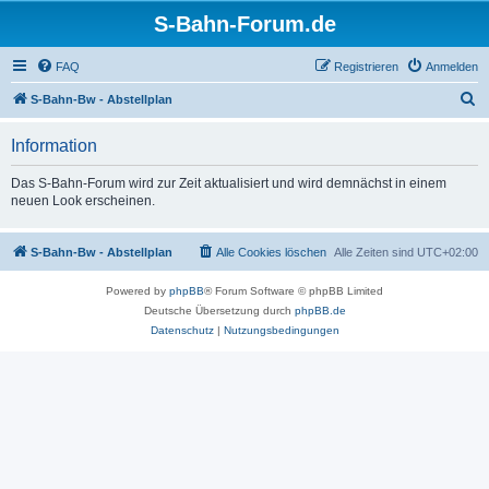
S-Bahn-Forum.de
FAQ
Registrieren
Anmelden
S
S-Bahn-Bw - Abstellplan
u
Information
c
h
Das S-Bahn-Forum wird zur Zeit aktualisiert und wird demnächst in einem
neuen Look erscheinen.
e
S-Bahn-Bw - Abstellplan
Alle Cookies löschen
Alle Zeiten sind
UTC+02:00
Powered by
phpBB
® Forum Software © phpBB Limited
Deutsche Übersetzung durch
phpBB.de
Datenschutz
|
Nutzungsbedingungen