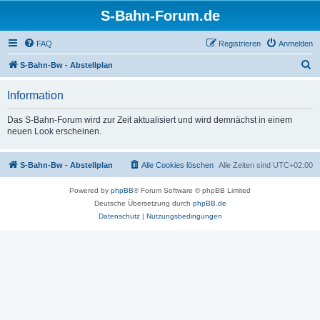
S-Bahn-Forum.de
FAQ
Registrieren
Anmelden
S
S-Bahn-Bw - Abstellplan
u
Information
c
h
Das S-Bahn-Forum wird zur Zeit aktualisiert und wird demnächst in einem
neuen Look erscheinen.
e
S-Bahn-Bw - Abstellplan
Alle Cookies löschen
Alle Zeiten sind
UTC+02:00
Powered by
phpBB
® Forum Software © phpBB Limited
Deutsche Übersetzung durch
phpBB.de
Datenschutz
|
Nutzungsbedingungen