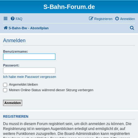
S-Bahn-Forum.de
FAQ
Registrieren
Anmelden
S
S-Bahn-Bw - Abstellplan
u
Anmelden
c
h
Benutzername:
e
Passwort:
Ich habe mein Passwort vergessen
Angemeldet bleiben
Meinen Online-Status während dieser Sitzung verbergen
REGISTRIEREN
Du musst in diesem Forum registriert sein, um dich anmelden zu können. Die
Registrierung ist in wenigen Augenblicken erledigt und ermöglicht dir, auf
weitere Funktionen zuzugreifen. Die Board-Administration kann registrierten