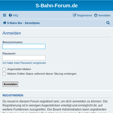
S-Bahn-Forum.de
FAQ
Registrieren
Anmelden
S
S-Bahn-Bw - Abstellplan
u
Anmelden
c
h
Benutzername:
e
Passwort:
Ich habe mein Passwort vergessen
Angemeldet bleiben
Meinen Online-Status während dieser Sitzung verbergen
REGISTRIEREN
Du musst in diesem Forum registriert sein, um dich anmelden zu können. Die
Registrierung ist in wenigen Augenblicken erledigt und ermöglicht dir, auf
weitere Funktionen zuzugreifen. Die Board-Administration kann registrierten