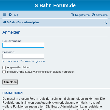
S-Bahn-Forum.de
FAQ
Registrieren
Anmelden
S
S-Bahn-Bw - Abstellplan
u
Anmelden
c
h
Benutzername:
e
Passwort:
Ich habe mein Passwort vergessen
Angemeldet bleiben
Meinen Online-Status während dieser Sitzung verbergen
REGISTRIEREN
Du musst in diesem Forum registriert sein, um dich anmelden zu können. Die
Registrierung ist in wenigen Augenblicken erledigt und ermöglicht dir, auf
weitere Funktionen zuzugreifen. Die Board-Administration kann registrierten