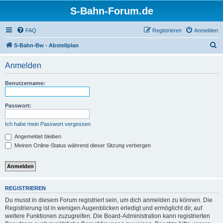
S-Bahn-Forum.de
FAQ
Registrieren
Anmelden
S
S-Bahn-Bw - Abstellplan
u
Anmelden
c
h
Benutzername:
e
Passwort:
Ich habe mein Passwort vergessen
Angemeldet bleiben
Meinen Online-Status während dieser Sitzung verbergen
REGISTRIEREN
Du musst in diesem Forum registriert sein, um dich anmelden zu können. Die
Registrierung ist in wenigen Augenblicken erledigt und ermöglicht dir, auf
weitere Funktionen zuzugreifen. Die Board-Administration kann registrierten