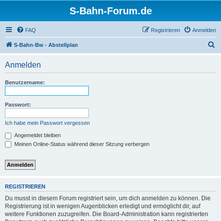
S-Bahn-Forum.de
FAQ
Registrieren
Anmelden
S
S-Bahn-Bw - Abstellplan
u
Anmelden
c
h
Benutzername:
e
Passwort:
Ich habe mein Passwort vergessen
Angemeldet bleiben
Meinen Online-Status während dieser Sitzung verbergen
REGISTRIEREN
Du musst in diesem Forum registriert sein, um dich anmelden zu können. Die
Registrierung ist in wenigen Augenblicken erledigt und ermöglicht dir, auf
weitere Funktionen zuzugreifen. Die Board-Administration kann registrierten