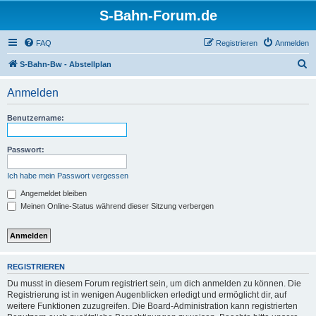
S-Bahn-Forum.de
FAQ
Registrieren
Anmelden
S
S-Bahn-Bw - Abstellplan
u
Anmelden
c
h
Benutzername:
e
Passwort:
Ich habe mein Passwort vergessen
Angemeldet bleiben
Meinen Online-Status während dieser Sitzung verbergen
REGISTRIEREN
Du musst in diesem Forum registriert sein, um dich anmelden zu können. Die
Registrierung ist in wenigen Augenblicken erledigt und ermöglicht dir, auf
weitere Funktionen zuzugreifen. Die Board-Administration kann registrierten