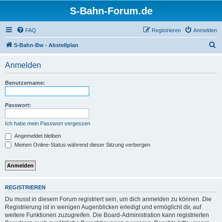
S-Bahn-Forum.de
FAQ
Registrieren
Anmelden
S
S-Bahn-Bw - Abstellplan
u
Anmelden
c
h
Benutzername:
e
Passwort:
Ich habe mein Passwort vergessen
Angemeldet bleiben
Meinen Online-Status während dieser Sitzung verbergen
REGISTRIEREN
Du musst in diesem Forum registriert sein, um dich anmelden zu können. Die
Registrierung ist in wenigen Augenblicken erledigt und ermöglicht dir, auf
weitere Funktionen zuzugreifen. Die Board-Administration kann registrierten