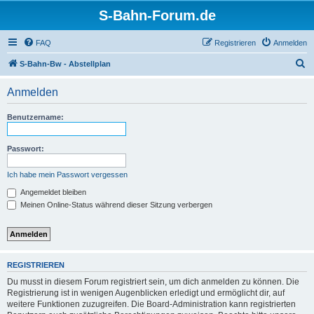
S-Bahn-Forum.de
FAQ
Registrieren
Anmelden
S
S-Bahn-Bw - Abstellplan
u
Anmelden
c
h
Benutzername:
e
Passwort:
Ich habe mein Passwort vergessen
Angemeldet bleiben
Meinen Online-Status während dieser Sitzung verbergen
REGISTRIEREN
Du musst in diesem Forum registriert sein, um dich anmelden zu können. Die
Registrierung ist in wenigen Augenblicken erledigt und ermöglicht dir, auf
weitere Funktionen zuzugreifen. Die Board-Administration kann registrierten