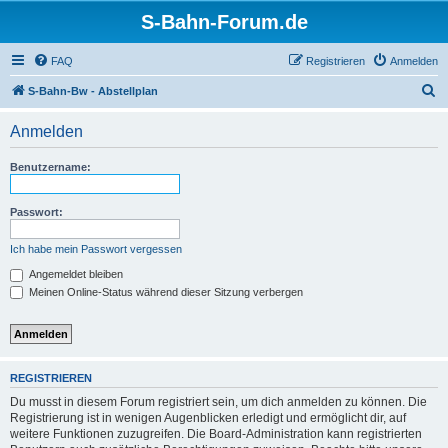
S-Bahn-Forum.de
FAQ
Registrieren
Anmelden
S
S-Bahn-Bw - Abstellplan
u
Anmelden
c
h
Benutzername:
e
Passwort:
Ich habe mein Passwort vergessen
Angemeldet bleiben
Meinen Online-Status während dieser Sitzung verbergen
REGISTRIEREN
Du musst in diesem Forum registriert sein, um dich anmelden zu können. Die
Registrierung ist in wenigen Augenblicken erledigt und ermöglicht dir, auf
weitere Funktionen zuzugreifen. Die Board-Administration kann registrierten