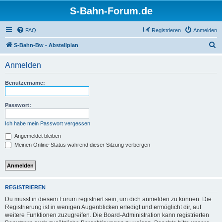
S-Bahn-Forum.de
FAQ
Registrieren
Anmelden
S
S-Bahn-Bw - Abstellplan
u
Anmelden
c
h
Benutzername:
e
Passwort:
Ich habe mein Passwort vergessen
Angemeldet bleiben
Meinen Online-Status während dieser Sitzung verbergen
REGISTRIEREN
Du musst in diesem Forum registriert sein, um dich anmelden zu können. Die
Registrierung ist in wenigen Augenblicken erledigt und ermöglicht dir, auf
weitere Funktionen zuzugreifen. Die Board-Administration kann registrierten