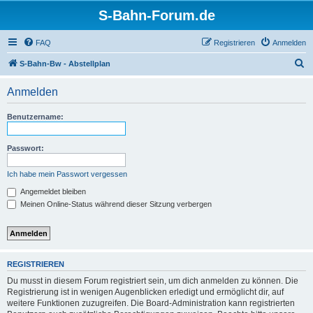
S-Bahn-Forum.de
FAQ
Registrieren
Anmelden
S
S-Bahn-Bw - Abstellplan
u
Anmelden
c
h
Benutzername:
e
Passwort:
Ich habe mein Passwort vergessen
Angemeldet bleiben
Meinen Online-Status während dieser Sitzung verbergen
REGISTRIEREN
Du musst in diesem Forum registriert sein, um dich anmelden zu können. Die
Registrierung ist in wenigen Augenblicken erledigt und ermöglicht dir, auf
weitere Funktionen zuzugreifen. Die Board-Administration kann registrierten