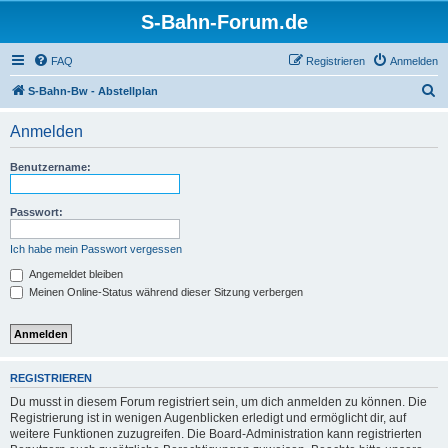
S-Bahn-Forum.de
FAQ
Registrieren
Anmelden
S
S-Bahn-Bw - Abstellplan
u
Anmelden
c
h
Benutzername:
e
Passwort:
Ich habe mein Passwort vergessen
Angemeldet bleiben
Meinen Online-Status während dieser Sitzung verbergen
REGISTRIEREN
Du musst in diesem Forum registriert sein, um dich anmelden zu können. Die
Registrierung ist in wenigen Augenblicken erledigt und ermöglicht dir, auf
weitere Funktionen zuzugreifen. Die Board-Administration kann registrierten