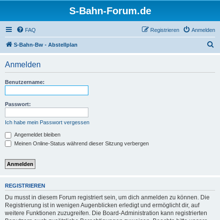
S-Bahn-Forum.de
FAQ
Registrieren
Anmelden
S
S-Bahn-Bw - Abstellplan
u
Anmelden
c
h
Benutzername:
e
Passwort:
Ich habe mein Passwort vergessen
Angemeldet bleiben
Meinen Online-Status während dieser Sitzung verbergen
REGISTRIEREN
Du musst in diesem Forum registriert sein, um dich anmelden zu können. Die
Registrierung ist in wenigen Augenblicken erledigt und ermöglicht dir, auf
weitere Funktionen zuzugreifen. Die Board-Administration kann registrierten