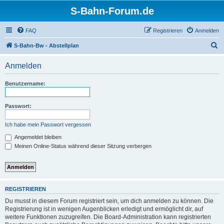
S-Bahn-Forum.de
FAQ
Registrieren
Anmelden
S
S-Bahn-Bw - Abstellplan
u
Anmelden
c
h
Benutzername:
e
Passwort:
Ich habe mein Passwort vergessen
Angemeldet bleiben
Meinen Online-Status während dieser Sitzung verbergen
REGISTRIEREN
Du musst in diesem Forum registriert sein, um dich anmelden zu können. Die
Registrierung ist in wenigen Augenblicken erledigt und ermöglicht dir, auf
weitere Funktionen zuzugreifen. Die Board-Administration kann registrierten