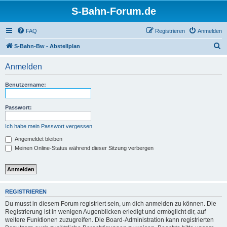
S-Bahn-Forum.de
FAQ
Registrieren
Anmelden
S
S-Bahn-Bw - Abstellplan
u
Anmelden
c
h
Benutzername:
e
Passwort:
Ich habe mein Passwort vergessen
Angemeldet bleiben
Meinen Online-Status während dieser Sitzung verbergen
REGISTRIEREN
Du musst in diesem Forum registriert sein, um dich anmelden zu können. Die
Registrierung ist in wenigen Augenblicken erledigt und ermöglicht dir, auf
weitere Funktionen zuzugreifen. Die Board-Administration kann registrierten