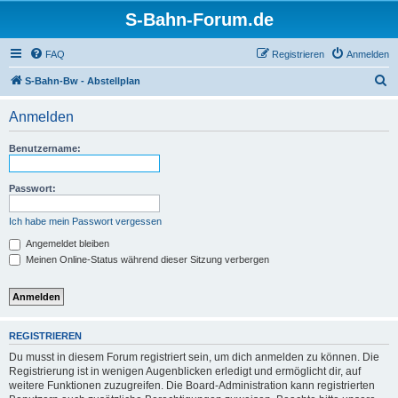
S-Bahn-Forum.de
FAQ
Registrieren
Anmelden
S
S-Bahn-Bw - Abstellplan
u
Anmelden
c
h
Benutzername:
e
Passwort:
Ich habe mein Passwort vergessen
Angemeldet bleiben
Meinen Online-Status während dieser Sitzung verbergen
REGISTRIEREN
Du musst in diesem Forum registriert sein, um dich anmelden zu können. Die
Registrierung ist in wenigen Augenblicken erledigt und ermöglicht dir, auf
weitere Funktionen zuzugreifen. Die Board-Administration kann registrierten