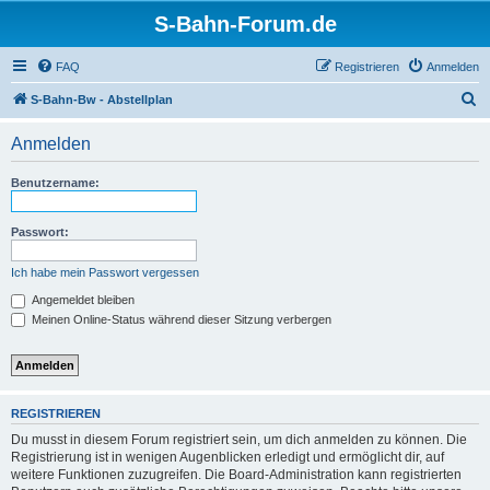
S-Bahn-Forum.de
FAQ
Registrieren
Anmelden
S
S-Bahn-Bw - Abstellplan
u
Anmelden
c
h
Benutzername:
e
Passwort:
Ich habe mein Passwort vergessen
Angemeldet bleiben
Meinen Online-Status während dieser Sitzung verbergen
REGISTRIEREN
Du musst in diesem Forum registriert sein, um dich anmelden zu können. Die
Registrierung ist in wenigen Augenblicken erledigt und ermöglicht dir, auf
weitere Funktionen zuzugreifen. Die Board-Administration kann registrierten