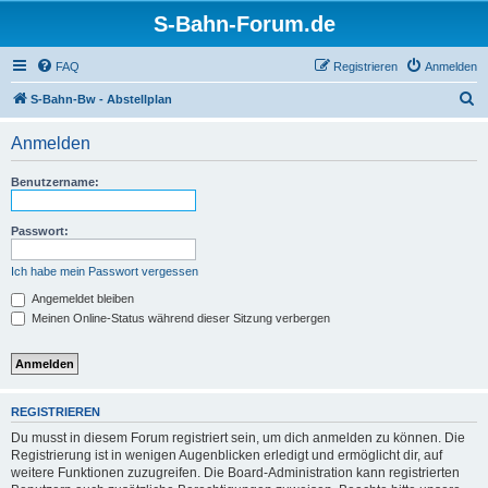
S-Bahn-Forum.de
FAQ
Registrieren
Anmelden
S
S-Bahn-Bw - Abstellplan
u
Anmelden
c
h
Benutzername:
e
Passwort:
Ich habe mein Passwort vergessen
Angemeldet bleiben
Meinen Online-Status während dieser Sitzung verbergen
REGISTRIEREN
Du musst in diesem Forum registriert sein, um dich anmelden zu können. Die
Registrierung ist in wenigen Augenblicken erledigt und ermöglicht dir, auf
weitere Funktionen zuzugreifen. Die Board-Administration kann registrierten