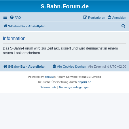
S-Bahn-Forum.de
FAQ
Registrieren
Anmelden
S
S-Bahn-Bw - Abstellplan
u
Information
c
h
Das S-Bahn-Forum wird zur Zeit aktualisiert und wird demnächst in einem
neuen Look erscheinen.
e
S-Bahn-Bw - Abstellplan
Alle Cookies löschen
Alle Zeiten sind
UTC+02:00
Powered by
phpBB
® Forum Software © phpBB Limited
Deutsche Übersetzung durch
phpBB.de
Datenschutz
|
Nutzungsbedingungen