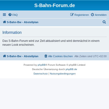
S-Bahn-Forum.de
FAQ
Registrieren
Anmelden
S
S-Bahn-Bw - Abstellplan
u
Information
c
h
Das S-Bahn-Forum wird zur Zeit aktualisiert und wird demnächst in einem
neuen Look erscheinen.
e
S-Bahn-Bw - Abstellplan
Alle Cookies löschen
Alle Zeiten sind
UTC+02:00
Powered by
phpBB
® Forum Software © phpBB Limited
Deutsche Übersetzung durch
phpBB.de
Datenschutz
|
Nutzungsbedingungen