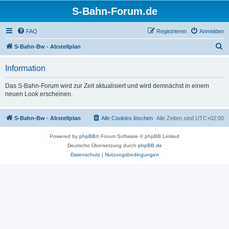
S-Bahn-Forum.de
FAQ
Registrieren
Anmelden
S
S-Bahn-Bw - Abstellplan
u
Information
c
h
Das S-Bahn-Forum wird zur Zeit aktualisiert und wird demnächst in einem
neuen Look erscheinen.
e
S-Bahn-Bw - Abstellplan
Alle Cookies löschen
Alle Zeiten sind
UTC+02:00
Powered by
phpBB
® Forum Software © phpBB Limited
Deutsche Übersetzung durch
phpBB.de
Datenschutz
|
Nutzungsbedingungen