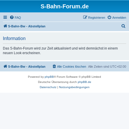
S-Bahn-Forum.de
FAQ
Registrieren
Anmelden
S
S-Bahn-Bw - Abstellplan
u
Information
c
h
Das S-Bahn-Forum wird zur Zeit aktualisiert und wird demnächst in einem
neuen Look erscheinen.
e
S-Bahn-Bw - Abstellplan
Alle Cookies löschen
Alle Zeiten sind
UTC+02:00
Powered by
phpBB
® Forum Software © phpBB Limited
Deutsche Übersetzung durch
phpBB.de
Datenschutz
|
Nutzungsbedingungen