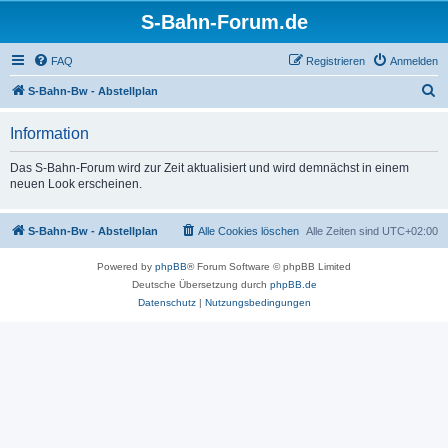
S-Bahn-Forum.de
FAQ
Registrieren
Anmelden
S
S-Bahn-Bw - Abstellplan
u
Information
c
h
Das S-Bahn-Forum wird zur Zeit aktualisiert und wird demnächst in einem
neuen Look erscheinen.
e
S-Bahn-Bw - Abstellplan
Alle Cookies löschen
Alle Zeiten sind
UTC+02:00
Powered by
phpBB
® Forum Software © phpBB Limited
Deutsche Übersetzung durch
phpBB.de
Datenschutz
|
Nutzungsbedingungen