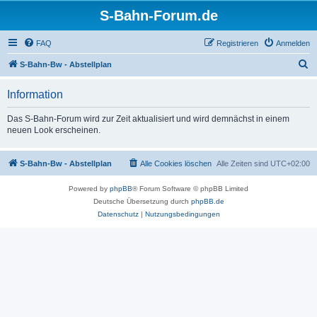
S-Bahn-Forum.de
FAQ
Registrieren
Anmelden
S
S-Bahn-Bw - Abstellplan
u
Information
c
h
Das S-Bahn-Forum wird zur Zeit aktualisiert und wird demnächst in einem
neuen Look erscheinen.
e
S-Bahn-Bw - Abstellplan
Alle Cookies löschen
Alle Zeiten sind
UTC+02:00
Powered by
phpBB
® Forum Software © phpBB Limited
Deutsche Übersetzung durch
phpBB.de
Datenschutz
|
Nutzungsbedingungen