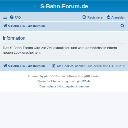
S-Bahn-Forum.de
FAQ
Registrieren
Anmelden
S
S-Bahn-Bw - Abstellplan
u
Information
c
h
Das S-Bahn-Forum wird zur Zeit aktualisiert und wird demnächst in einem
neuen Look erscheinen.
e
S-Bahn-Bw - Abstellplan
Alle Cookies löschen
Alle Zeiten sind
UTC+02:00
Powered by
phpBB
® Forum Software © phpBB Limited
Deutsche Übersetzung durch
phpBB.de
Datenschutz
|
Nutzungsbedingungen